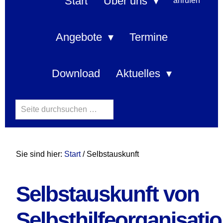
navigation
Start
Über uns
Angebote
Termine
Download
Aktuelles
Search
this
website
Sie sind hier:
Start
/ Selbstauskunft
Selbstauskunft von
Selbsthilfeorganisati