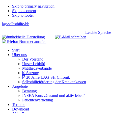
Skip
Skip to primary navigation
Skip to content
links
Skip to footer
lag-selbsthilfe-bb
Header
Leichte Sprache
Right
Main
Start
navigation
Über uns
Der Vorstand
Unser Leitbild
Mitgliedsverbände
Satzung
20 Jahre LAG-SH Chronik
Selbsthilfeförderung der Krankenkassen
Angebote
Beratung
INSEA Kurs „Gesund und aktiv leben“
Patientenvertretung
Termine
Download