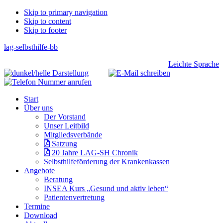
Skip
Skip to primary navigation
Skip to content
links
Skip to footer
lag-selbsthilfe-bb
Header
Leichte Sprache
Right
Main
Start
navigation
Über uns
Der Vorstand
Unser Leitbild
Mitgliedsverbände
Satzung
20 Jahre LAG-SH Chronik
Selbsthilfeförderung der Krankenkassen
Angebote
Beratung
INSEA Kurs „Gesund und aktiv leben“
Patientenvertretung
Termine
Download