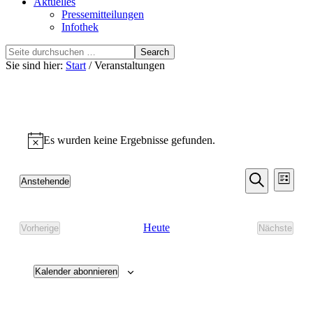
Aktuelles
Pressemitteilungen
Infothek
Search
this
Sie sind hier:
Start
/ Veranstaltungen
website
Veranstaltungen
Es wurden keine Ergebnisse gefunden.
Hinweis
Veransta
Vera
Anstehende
Liste
Ansic
Suche
Datum
Suche
Navi
wählen.
und
Heute
Vorherige
Nächste
Ansichten
Veranstaltungen
Veransta
Navigati
Kalender abonnieren