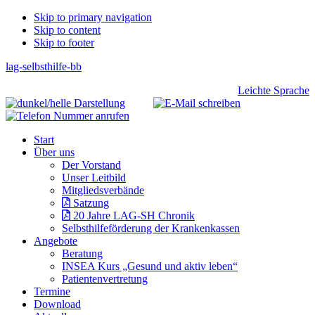
Skip
Skip to primary navigation
Skip to content
links
Skip to footer
lag-selbsthilfe-bb
Header
Leichte Sprache
Right
Main
Start
navigation
Über uns
Der Vorstand
Unser Leitbild
Mitgliedsverbände
Satzung
20 Jahre LAG-SH Chronik
Selbsthilfeförderung der Krankenkassen
Angebote
Beratung
INSEA Kurs „Gesund und aktiv leben“
Patientenvertretung
Termine
Download