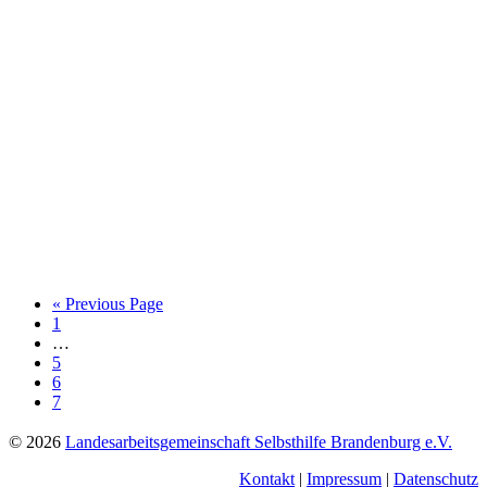
« Previous Page
Page
1
…
Page
5
Page
6
Page
7
Footer
© 2026
Landesarbeitsgemeinschaft Selbsthilfe Brandenburg e.V.
Kontakt
|
Impressum
|
Datenschutz