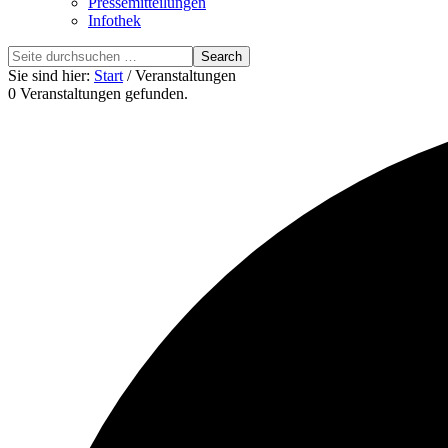
Pressemitteilungen
Infothek
Search
this
Sie sind hier:
Start
/ Veranstaltungen
website
0 Veranstaltungen gefunden.