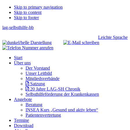
Skip
Skip to primary navigation
Skip to content
links
Skip to footer
lag-selbsthilfe-bb
Header
Leichte Sprache
Right
Main
Start
navigation
Über uns
Der Vorstand
Unser Leitbild
Mitgliedsverbände
Satzung
20 Jahre LAG-SH Chronik
Selbsthilfeförderung der Krankenkassen
Angebote
Beratung
INSEA Kurs „Gesund und aktiv leben“
Patientenvertretung
Termine
Download