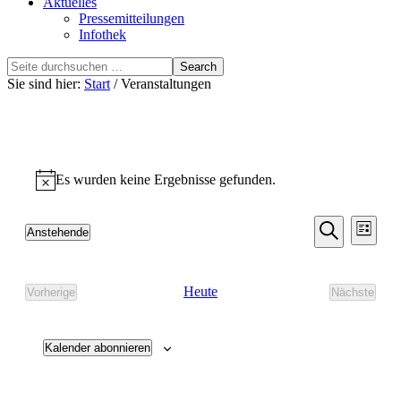
Aktuelles
Pressemitteilungen
Infothek
Search
this
Sie sind hier:
Start
/ Veranstaltungen
website
Veranstaltungen
Es wurden keine Ergebnisse gefunden.
Hinweis
Veransta
Vera
Anstehende
Liste
Ansic
Suche
Datum
Suche
Navi
wählen.
und
Heute
Vorherige
Nächste
Ansichten
Veranstaltungen
Veransta
Navigati
Kalender abonnieren