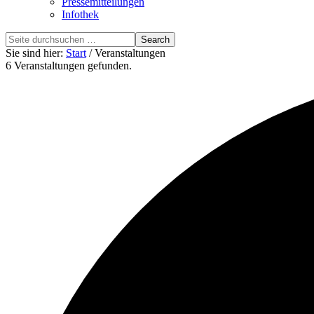
Pressemitteilungen
Infothek
Search
this
Sie sind hier:
Start
/ Veranstaltungen
website
6 Veranstaltungen gefunden.