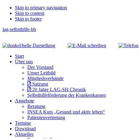
Skip
Skip to primary navigation
Skip to content
links
Skip to footer
lag-selbsthilfe-bb
Header
Right
Main
Start
navigation
Über uns
Der Vorstand
Unser Leitbild
Mitgliedsverbände
Satzung
20 Jahre LAG-SH Chronik
Selbsthilfeförderung der Krankenkassen
Angebote
Beratung
INSEA Kurs „Gesund und aktiv leben“
Patientenvertretung
Termine
Download
Aktuelles