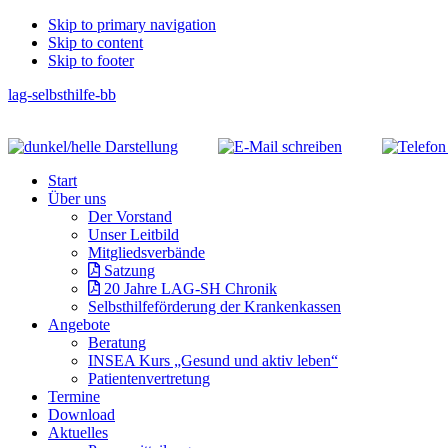
Skip
Skip to primary navigation
Skip to content
links
Skip to footer
lag-selbsthilfe-bb
Header
Right
Main
Start
navigation
Über uns
Der Vorstand
Unser Leitbild
Mitgliedsverbände
Satzung
20 Jahre LAG-SH Chronik
Selbsthilfeförderung der Krankenkassen
Angebote
Beratung
INSEA Kurs „Gesund und aktiv leben“
Patientenvertretung
Termine
Download
Aktuelles