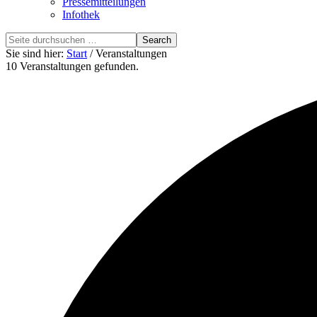
Pressemitteilungen
Infothek
Search
this
Sie sind hier:
Start
/ Veranstaltungen
website
10 Veranstaltungen gefunden.