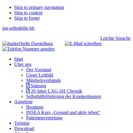
Skip
Skip to primary navigation
Skip to content
links
Skip to footer
lag-selbsthilfe-bb
Header
Leichte Sprache
Right
Main
Start
navigation
Über uns
Der Vorstand
Unser Leitbild
Mitgliedsverbände
Satzung
20 Jahre LAG-SH Chronik
Selbsthilfeförderung der Krankenkassen
Angebote
Beratung
INSEA Kurs „Gesund und aktiv leben“
Patientenvertretung
Termine
Download