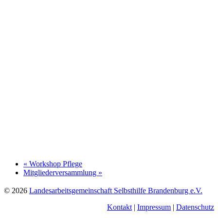
«
Workshop Pflege
Mitgliederversammlung
»
Footer
© 2026
Landesarbeitsgemeinschaft Selbsthilfe Brandenburg e.V.
Kontakt
|
Impressum
|
Datenschutz