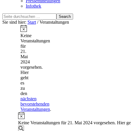
Pressemitteilungen
Infothek
Search
this
Sie sind hier:
Start
/ Veranstaltungen
website
Veranstaltungen
für
Hinweis
Keine
Veranstaltungen
21.
für
Mai
21.
Mai
2024
2024
vorgesehen.
Hier
geht
es
zu
den
nächsten
bevorstehenden
Veranstaltungen
.
Hinweis
Keine Veranstaltungen für 21. Mai 2024 vorgesehen. Hier ge
Veranstaltungen