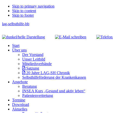
Skip
Skip to primary navigation
Skip to content
links
Skip to footer
lag-selbsthilfe-bb
Header
Right
Main
Start
navigation
Über uns
Der Vorstand
Unser Leitbild
Mitgliedsverbände
Satzung
20 Jahre LAG-SH Chronik
Selbsthilfeförderung der Krankenkassen
Angebote
Beratung
INSEA Kurs „Gesund und aktiv leben“
Patientenvertretung
Termine
Download
Aktuelles