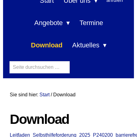
navigation
Start
Über uns
Angebote
Termine
Download
Aktuelles
Search
this
website
Sie sind hier:
Start
/ Download
Download
Leitfaden_Selbsthilfeforderung_2025_P240200_barrierefre