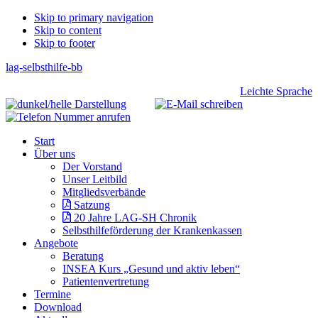
Skip
Skip to primary navigation
Skip to content
links
Skip to footer
lag-selbsthilfe-bb
Header
Leichte Sprache
Right
Main
Start
navigation
Über uns
Der Vorstand
Unser Leitbild
Mitgliedsverbände
Satzung
20 Jahre LAG-SH Chronik
Selbsthilfeförderung der Krankenkassen
Angebote
Beratung
INSEA Kurs „Gesund und aktiv leben“
Patientenvertretung
Termine
Download