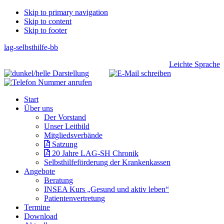
Skip
Skip to primary navigation
Skip to content
links
Skip to footer
lag-selbsthilfe-bb
Header
Leichte Sprache
Right
Main
Start
navigation
Über uns
Der Vorstand
Unser Leitbild
Mitgliedsverbände
Satzung
20 Jahre LAG-SH Chronik
Selbsthilfeförderung der Krankenkassen
Angebote
Beratung
INSEA Kurs „Gesund und aktiv leben“
Patientenvertretung
Termine
Download