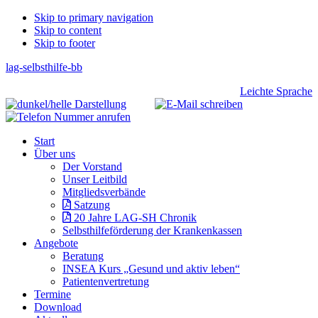
Skip
Skip to primary navigation
Skip to content
links
Skip to footer
lag-selbsthilfe-bb
Header
Leichte Sprache
Right
Main
Start
navigation
Über uns
Der Vorstand
Unser Leitbild
Mitgliedsverbände
Satzung
20 Jahre LAG-SH Chronik
Selbsthilfeförderung der Krankenkassen
Angebote
Beratung
INSEA Kurs „Gesund und aktiv leben“
Patientenvertretung
Termine
Download