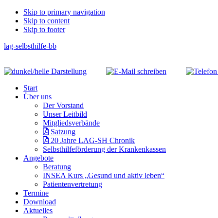
Skip
Skip to primary navigation
Skip to content
links
Skip to footer
lag-selbsthilfe-bb
Header
Right
Main
Start
navigation
Über uns
Der Vorstand
Unser Leitbild
Mitgliedsverbände
Satzung
20 Jahre LAG-SH Chronik
Selbsthilfeförderung der Krankenkassen
Angebote
Beratung
INSEA Kurs „Gesund und aktiv leben“
Patientenvertretung
Termine
Download
Aktuelles