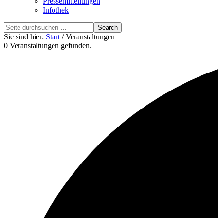
Pressemitteilungen
Infothek
Search
this
Sie sind hier:
Start
/ Veranstaltungen
website
0 Veranstaltungen gefunden.